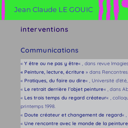
Skip
Jean Claude LE GOUIC
to
content
interventions
Communications
«
Y être ou ne pas y être
« , dans revue Imagies
« Peinture, lecture, écriture
» dans Rencontres, 
«
Pratiques, du faire au dire
« , Université d’ét
«
Le retrait derrière l’objet peinture
« , dans Ab
«
Les trois temps du regard créateur
« , collo
printemps 1998.
«
Doute créateur et changement de regard
« 
«
Une rencontre avec le monde de la peinture