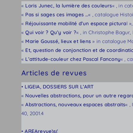
«
Loris Junec, la lumière des couleurs
« , in ca
«
Pas si sages ces images …
« , catalogue Histo
«
Réjouissante mobilité d’un espace pictura
l 
«
Qui voir ? Qu’y voir ?
« , in Christophe Bagur
«
Marie Goussé, lieux et liens
» in catalogue M
«
Et, question de conjonction et de coordinat
«
L’attitude-couleur chez Pascal Fancony
« , c
Articles de revues
•
LIGEIA, DOSSIERS SUR L’ART
«
Nouvelles abstractions, pour un autre regar
«
Abstractions, nouveaux espaces abstraits
« ,
40, 2001.4
•
AREArevue)s(