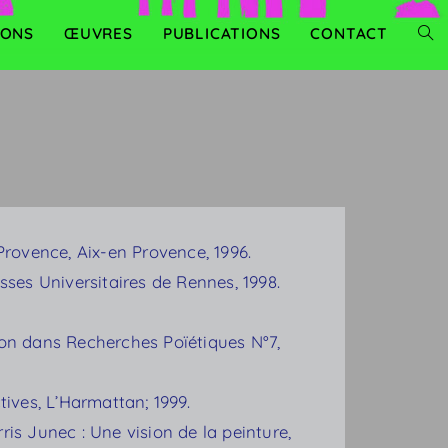
IONS
ŒUVRES
PUBLICATIONS
CONTACT
TOG
WEB
SEA
Provence, Aix-en Provence, 1996.
resses Universitaires de Rennes, 1998.
tion dans Recherches Poïétiques N°7,
tives, L’Harmattan; 1999.
rris Junec : Une vision de la peinture,