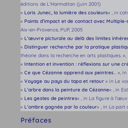
éditions de L’Harmattan (juin 2001)
«
Loris Junec, la lumière des couleurs
« , in ca
«
Points d’impact et de contact avec Multiple-
Aix-en-Provence, PUP, 2005
«
L’œuvre picturale au delà des limites inhére
«
Distinguer recherche par la pratique plastiq
théorie dans la recherche en arts plastiques. »,
«
Intention et invention : réflexions sur une cr
«
Ce que Cézanne apprend aux peintres
… », i
«
Voyage au pays du tapa et retour
» in Le vo
«
L’arbre dans la peinture de Cézanne
« , in E
«
Les gestes de peintres
« , in La figure à l’œu
«
L’ombre gagnée par la couleur
« , in La part
Préfaces