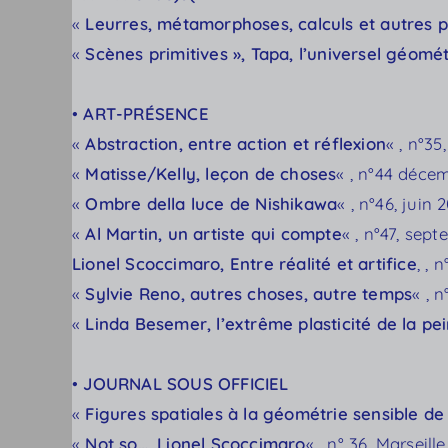
«
Leurres, métamorphoses, calculs et autres 
«
Scènes primitives », Tapa, l’universel géomé
•
ART-PRÉSENCE
«
Abstraction, entre action et réflexion
« , n°35,
«
Matisse/Kelly, leçon de choses
« , n°44 déce
«
Ombre della luce de Nishikawa
« , n°46, juin 
«
Al Martin, un artiste qui compte
« , n°47, sep
Lionel Scoccimaro, Entre réalité et artifice
, , 
«
Sylvie Reno, autres choses, autre temps
« , n
«
Linda Besemer, l’extrême plasticité de la pe
•
JOURNAL SOUS OFFICIEL
«
Figures spatiales à la géométrie sensible d
«
Not so…, Lionel Scoccimaro
« , n° 36, Marseille