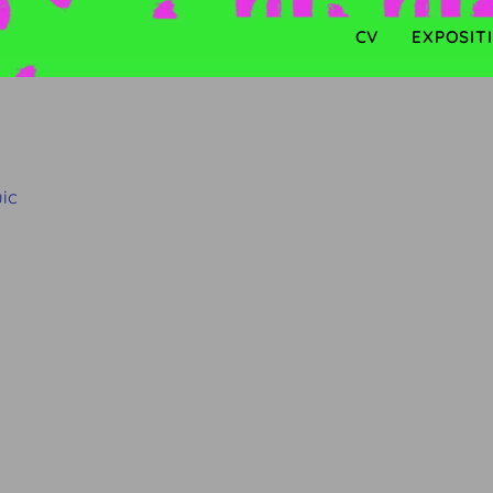
CV
EXPOSIT
uic