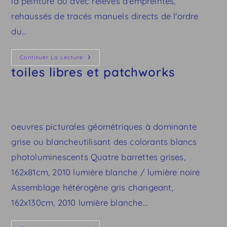
la peinture ou avec relevés d'empreintes,
rehaussés de tracés manuels directs de l'ordre
du…
Toiles
Continuer La Lecture
Libres
toiles libres et patchworks
Et
Patchworks
oeuvres picturales géométriques à dominante
grise ou blancheutilisant des colorants blancs
photoluminescents Quatre barrettes grises,
162x81cm, 2010 lumière blanche / lumière noire
Assemblage hétérogène gris changeant,
162x130cm, 2010 lumière blanche…