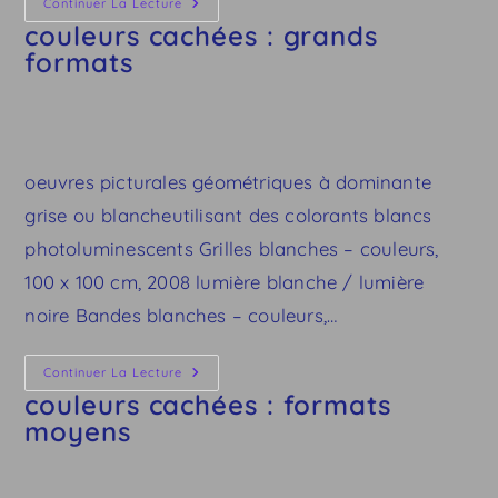
Couleurs
Continuer La Lecture
Cachées
couleurs cachées : grands
:
Grands
formats
Formats
oeuvres picturales géométriques à dominante
grise ou blancheutilisant des colorants blancs
photoluminescents Grilles blanches – couleurs,
100 x 100 cm, 2008 lumière blanche / lumière
noire Bandes blanches – couleurs,…
Couleurs
Continuer La Lecture
Cachées
couleurs cachées : formats
:
Formats
moyens
Moyens